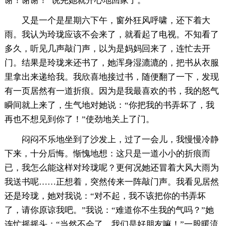
谢！谢谢！”说完她就开心地回家了。
又是一个是星期六下午，窗外狂风呼啸，还下着大
雨。我认为玲珑应该不会来了，就看起了电视。不知看了
多久，听见几声敲门声，以为是妈妈回来了，连忙去开
门。结果是玲珑来还书了，她浑身湿漉漉的，把书从衣服
里拿出来递给我。我欣喜地接过书，随便翻了一下，发现
有一页居然有一道折痕。因为是我最喜欢的书，我的怒气
瞬间就上来了，生气地对她说：“你把我的书弄坏了，我
再也不想见到你了！”使劲地关上了门。
闷闷不乐地坐到了沙发上，过了一会儿，我慢慢冷静
下来，十分后悔。惭愧地想：这只是一道小小的折痕而
已，我怎么能这样对玲珑呢？更何况她还冒着大风大雨为
我送书呢……正想着，突然传来一阵敲门声。我看见居然
还是玲珑，她对我说：“对不起，我不该把你的书弄坏
了，请你原谅我吧。”我说：“难道你不生我的气吗？”她
连忙摇摇头：“当然不会了，我们是好朋友嘛！”一股暖流