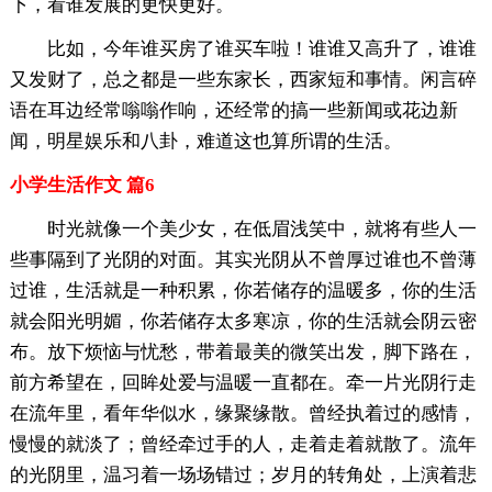
下，看谁发展的更快更好。
比如，今年谁买房了谁买车啦！谁谁又高升了，谁谁
又发财了，总之都是一些东家长，西家短和事情。闲言碎
语在耳边经常嗡嗡作响，还经常的搞一些新闻或花边新
闻，明星娱乐和八卦，难道这也算所谓的生活。
小学生活作文 篇6
时光就像一个美少女，在低眉浅笑中，就将有些人一
些事隔到了光阴的对面。其实光阴从不曾厚过谁也不曾薄
过谁，生活就是一种积累，你若储存的温暖多，你的生活
就会阳光明媚，你若储存太多寒凉，你的生活就会阴云密
布。放下烦恼与忧愁，带着最美的微笑出发，脚下路在，
前方希望在，回眸处爱与温暖一直都在。牵一片光阴行走
在流年里，看年华似水，缘聚缘散。曾经执着过的感情，
慢慢的就淡了；曾经牵过手的人，走着走着就散了。流年
的光阴里，温习着一场场错过；岁月的转角处，上演着悲