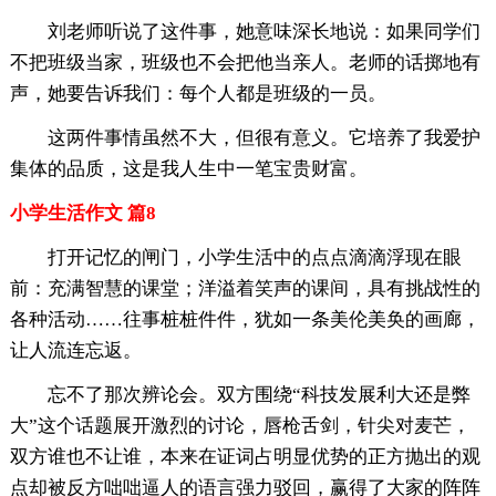
刘老师听说了这件事，她意味深长地说：如果同学们
不把班级当家，班级也不会把他当亲人。老师的话掷地有
声，她要告诉我们：每个人都是班级的一员。
这两件事情虽然不大，但很有意义。它培养了我爱护
集体的品质，这是我人生中一笔宝贵财富。
小学生活作文 篇8
打开记忆的闸门，小学生活中的点点滴滴浮现在眼
前：充满智慧的课堂；洋溢着笑声的课间，具有挑战性的
各种活动……往事桩桩件件，犹如一条美伦美奂的画廊，
让人流连忘返。
忘不了那次辨论会。双方围绕“科技发展利大还是弊
大”这个话题展开激烈的讨论，唇枪舌剑，针尖对麦芒，
双方谁也不让谁，本来在证词占明显优势的正方抛出的观
点却被反方咄咄逼人的语言强力驳回，赢得了大家的阵阵