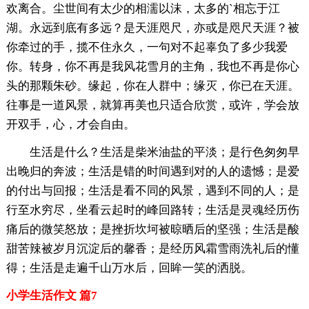
欢离合。尘世间有太少的相濡以沫，太多的`相忘于江
湖。永远到底有多远？是天涯咫尺，亦或是咫尺天涯？被
你牵过的手，揽不住永久，一句对不起辜负了多少我爱
你。转身，你不再是我风花雪月的主角，我也不再是你心
头的那颗朱砂。缘起，你在人群中；缘灭，你已在天涯。
往事是一道风景，就算再美也只适合欣赏，或许，学会放
开双手，心，才会自由。
生活是什么？生活是柴米油盐的平淡；是行色匆匆早
出晚归的奔波；生活是错的时间遇到对的人的遗憾；是爱
的付出与回报；生活是看不同的风景，遇到不同的人；是
行至水穷尽，坐看云起时的峰回路转；生活是灵魂经历伤
痛后的微笑怒放；是挫折坎坷被晾晒后的坚强；生活是酸
甜苦辣被岁月沉淀后的馨香；是经历风霜雪雨洗礼后的懂
得；生活是走遍千山万水后，回眸一笑的洒脱。
小学生活作文 篇7