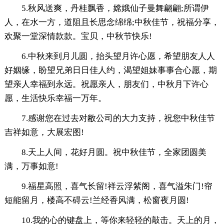
5.秋风送爽，丹桂飘香，嫦娥仙子曼舞翩翩;所谓伊
人，在水一方，道阻且长思念绵绵;中秋佳节，祝福分享，
欢聚一堂深情款款。宝贝，中秋节快乐!
6.中秋来到月儿圆，抬头望月许心愿，希望朋友人人
好姻缘，盼望兄弟日日佳人约，渴望姐妹事事合心愿，期
望亲人幸福到永远。祝愿亲人，朋友们，中秋月下许心
愿，生活快乐幸福一万年。
7.感谢您在过去对敝公司的大力支持，祝您中秋佳节
吉祥如意，大展宏图!
8.天上人间，花好月圆。祝中秋佳节，全家团圆美
满，万事如意!
9.福星高照，喜气长留!祥云浮紫阁，喜气溢朱门!帘
短能留月，楼高不碍云!兰经香风满，松窗夜月圆!
10.我的心的键盘上，等你来轻轻的敲击。天上的月，