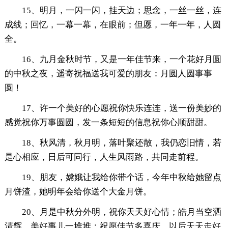
15、明月，一闪一闪，挂天边；思念，一丝一丝，连
成线；回忆，一幕一幕，在眼前；但愿，一年一年，人圆
全。
16、九月金秋时节，又是一年佳节来，一个花好月圆
的中秋之夜，遥寄祝福送我可爱的朋友：月圆人圆事事
圆！
17、许一个美好的心愿祝你快乐连连，送一份美妙的
感觉祝你万事圆圆，发一条短短的信息祝你心顺甜甜。
18、秋风清，秋月明，落叶聚还散，我仍恋旧情，若
是心相应，日后可同行，人生风雨路，共同走前程。
19、朋友，嫦娥让我给你带个话，今年中秋给她留点
月饼渣，她明年会给你送个大金月饼。
20、月是中秋分外明，祝你天天好心情；皓月当空洒
清辉，美好事儿一堆堆；祝愿佳节多喜庆，以后天天走好