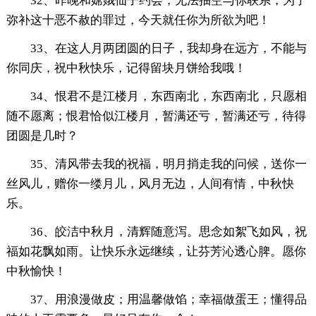
32、昨晚和嫦娥仙子约会，无法抽空与你联系，为了
弥补这十恶不赦的罪过，今天就任你为所欲为吧！
33、在这人月两团圆的日子，我却身在远方，不能与
你同庆，祝中秋快乐，记得留块月饼给我哦！
34、恨君不是江楼月，东西南北，东西南北，只愿相
随不愿离；恨君恰似江楼月，暂满还亏，暂满还亏，待得
团圆是几时？
35、清风带去我的祝福，明月捎走我的问候，送你一
丝风儿，赠你一缕月儿，风月无边，人间有情，中秋快
乐。
36、皎洁中秋月，清辉随意泻。思念如絮飞如风，祝
福如花飘如雨。让快乐永远继续，让芬芳沁透心脾。愿你
中秋愉快！
37、用浪漫做皮；用温馨做馅；幸福做蛋王；懂得品