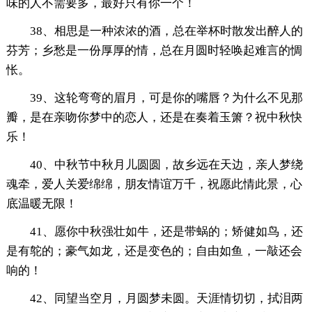
味的人不需要多，最好只有你一个！
38、相思是一种浓浓的酒，总在举杯时散发出醉人的
芬芳；乡愁是一份厚厚的情，总在月圆时轻唤起难言的惆
怅。
39、这轮弯弯的眉月，可是你的嘴唇？为什么不见那
瓣，是在亲吻你梦中的恋人，还是在奏着玉箫？祝中秋快
乐！
40、中秋节中秋月儿圆圆，故乡远在天边，亲人梦绕
魂牵，爱人关爱绵绵，朋友情谊万千，祝愿此情此景，心
底温暖无限！
41、愿你中秋强壮如牛，还是带蜗的；矫健如鸟，还
是有鸵的；豪气如龙，还是变色的；自由如鱼，一敲还会
响的！
42、同望当空月，月圆梦未圆。天涯情切切，拭泪两