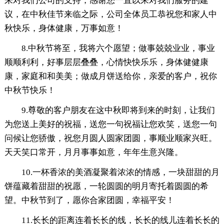
来对我们公司的支持，感谢您一直以来对我们服务的建
议，在中秋佳节来临之际，公司全体员工恭祝您和家人中
秋快乐，身体健康，万事如意！
8.中秋节将至，我将六个愿望；做事兢兢业业，事业
顺顺利利，好事层层叠叠，心情快快乐乐，身体健健康
康，家庭和和美美；做成月饼送给你，亲爱的客户，祝你
中秋节快乐！
9.尊敬的客户朋友在这中秋即将到来的时刻，让我们
为您送上美好的祝福，送您一句祝福让您欢笑，送您一句
问候让您骄傲，祝您月圆人圆家团圆，事顺业顺家兴旺。
天天笑口常开，月月事事如意，年年生意兴隆。
10.一杯香浓的美酒凝聚着浓浓的情感，一块甜甜的月
饼蕴藏着甜甜的祝愿，一轮圆圆的明月寄托着圆圆的希
望。中秋节到了，愿你合家团圆，幸福平安！
11.长长的距离连着长长的线，长长的线儿连着长长的