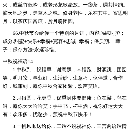
火，或丝竹低吟，或老形龙歌豪放。一盏茶，调其情韵。
摘天地之灵，走草木之魂。修身养性，乐在其中。寄思明
月，以茶庆国富庶，赏月盼团圆。
66.中秋节会给你一个特别的月饼，内容:%纯呵护；
成分:甜蜜+快乐+幸福+宽容+忠诚=幸福；保质期:一辈
子；保存方法:永远珍惜。
中秋祝福语14
1.中秋到，祝福早，谢意飘，幸福跑，财源跳，团圆
笑，明月皎，事业好，生活妙，生意巧，伙伴邀，合作
好，钱赚到，愿你中秋合家团聚，欢声笑语。
2.月很圆，花更香，保重身体要健康；鱼在游，鸟在
叫，愿你天天哈哈笑；手中书，杯中酒，祝你好运天天
有！欢乐多，忧愁少，预祝中秋节快乐！
3.一帆风顺送给你，二话不说祝福你，三言两语话情