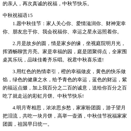
的亲人，再次真诚的祝福，中秋节快乐。
中秋祝福语15
1.愿中秋佳节：家人关心你、爱情滋润你、财神宠幸
你、朋友忠于你、我会祝福你、幸运之星永远照着你。
2.月是故乡的圆，情是家乡的缘，坐视庭院明月光，
挥酒畅聊赏月亮。家是幸福的园，庭是团聚得点，全家围
桌其乐玩，品味佳肴齐乐唱。祝君中秋喜乐道!
3.用红色的热情牵引，橙的幸福做皮，黄色的快乐做
馅，绿色的健康之水，给予青色的幸运，蓝色的财运，紫
的福运点缀，加上我百分之二百的诚意，送给你百分之百
吃了就走运的彩虹月饼。中秋节快乐!
4.明月寄相思，浓浓思乡愁，家家盼团圆，游子望月
把泪流，共吃一块月饼，高举一壶酒，中秋佳节祝福家家
团圆，祖国早日统一。