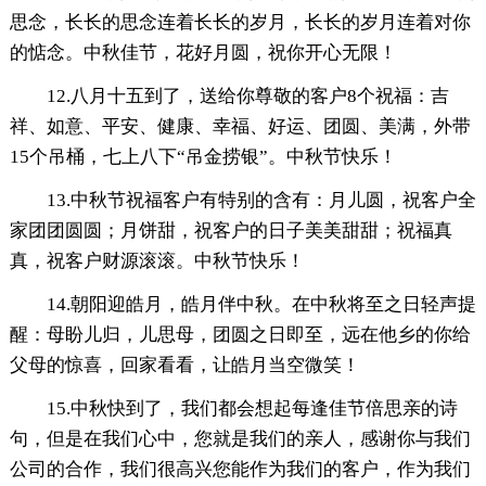
思念，长长的思念连着长长的岁月，长长的岁月连着对你
的惦念。中秋佳节，花好月圆，祝你开心无限！
12.八月十五到了，送给你尊敬的客户8个祝福：吉
祥、如意、平安、健康、幸福、好运、团圆、美满，外带
15个吊桶，七上八下“吊金捞银”。中秋节快乐！
13.中秋节祝福客户有特别的含有：月儿圆，祝客户全
家团团圆圆；月饼甜，祝客户的日子美美甜甜；祝福真
真，祝客户财源滚滚。中秋节快乐！
14.朝阳迎皓月，皓月伴中秋。在中秋将至之日轻声提
醒：母盼儿归，儿思母，团圆之日即至，远在他乡的你给
父母的惊喜，回家看看，让皓月当空微笑！
15.中秋快到了，我们都会想起每逢佳节倍思亲的诗
句，但是在我们心中，您就是我们的亲人，感谢你与我们
公司的合作，我们很高兴您能作为我们的客户，作为我们