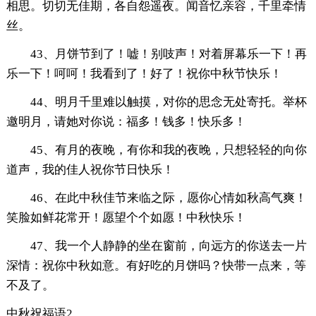
相思。切切无佳期，各自怨遥夜。闻音忆亲容，千里牵情
丝。
43、月饼节到了！嘘！别吱声！对着屏幕乐一下！再
乐一下！呵呵！我看到了！好了！祝你中秋节快乐！
44、明月千里难以触摸，对你的思念无处寄托。举杯
邀明月，请她对你说：福多！钱多！快乐多！
45、有月的夜晚，有你和我的夜晚，只想轻轻的向你
道声，我的佳人祝你节日快乐！
46、在此中秋佳节来临之际，愿你心情如秋高气爽！
笑脸如鲜花常开！愿望个个如愿！中秋快乐！
47、我一个人静静的坐在窗前，向远方的你送去一片
深情：祝你中秋如意。有好吃的月饼吗？快带一点来，等
不及了。
中秋祝福语2